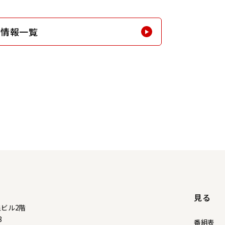
新情報一覧
見る
泉ビル2階
8
番組表