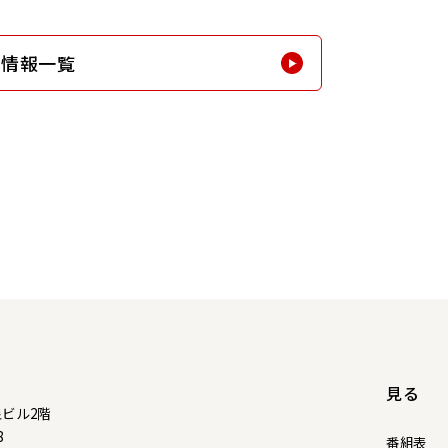
新情報一覧
見る
泉ビル2階
8
番組表